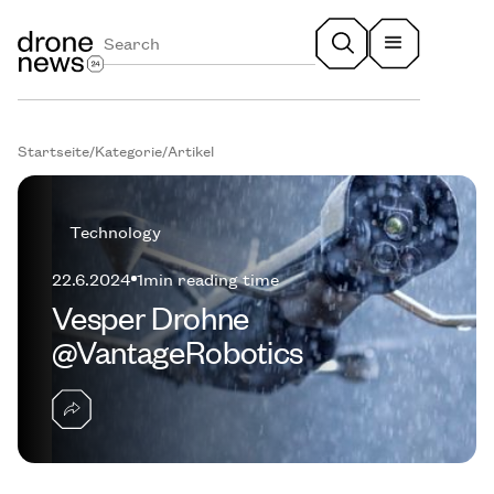
Startseite
/
Kategorie
/
Artikel
Technology
22.6.2024
1
min reading time
Vesper Drohne
@VantageRobotics