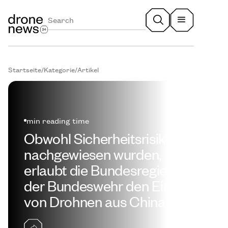
Startseite
/
Kategorie
/
Artikel
min reading time
Obwohl Sicherheitsrisiken
nachgewiesen wurden,
erlaubt die Bundesregierung
der Bundeswehr den Einsatz
von Drohnen aus China.