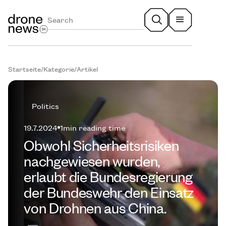
Startseite
/
Kategorie
/
Artikel
Politics
19.7.2024
1
min reading time
Obwohl Sicherheitsrisiken
nachgewiesen wurden,
erlaubt die Bundesregierung
der Bundeswehr den Einsatz
von Drohnen aus China.