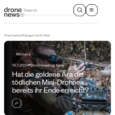
Startseite
/
Kategorie
/
Artikel
Military
15.7.2024
2
min reading time
Hat die goldene Ära der
tödlichen Mini-Drohnen
bereits ihr Ende erreicht?