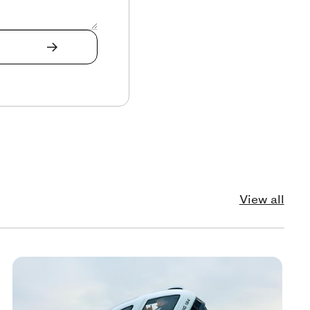
View all
echnology
Tec