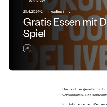
Technology
25.4.2024
2
min reading time
Gratis Essen mit D
Spiel
Die Tochtergesellschaft 
verschicken. Das schlech
Im Rahmen einer Werbeakt