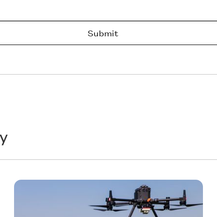
y
Technology
T