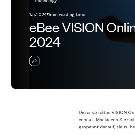
Technology
1.5.2024
1
min reading time
eBee VISION Onli
2024
Die erste eBee VISION Onl
erneut! Markieren Sie sic
gespannt darauf, sie zu b