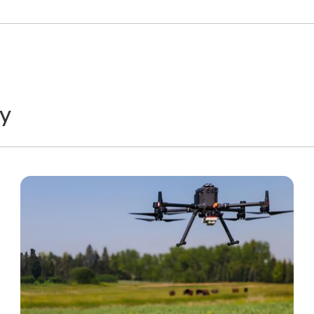
y
Technology
T