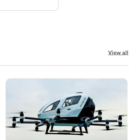
View all
echnology
Tec