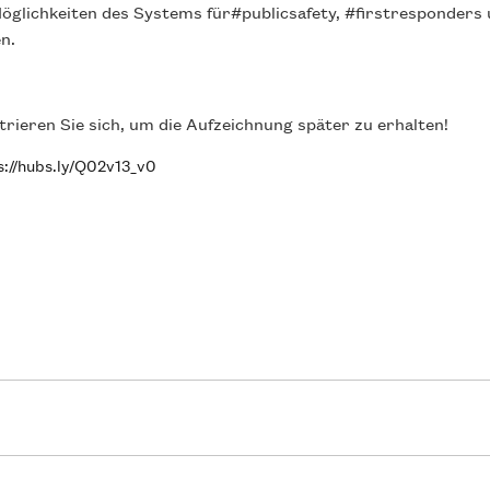
öglichkeiten des Systems für#publicsafety, #firstresponders
n.
strieren Sie sich, um die Aufzeichnung später zu erhalten!
s://hubs.ly/Q02v13_v0