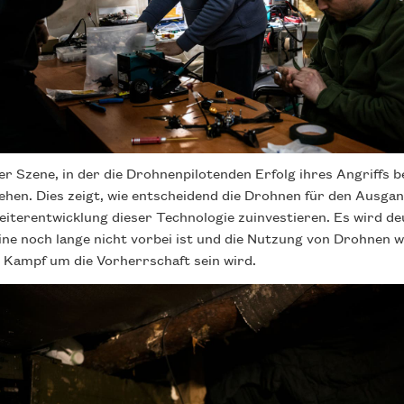
er Szene, in der die Drohnenpilotenden Erfolg ihres Angriffs 
iehen. Dies zeigt, wie entscheidend die Drohnen für den Ausg
 Weiterentwicklung dieser Technologie zuinvestieren. Es wird de
ne noch lange nicht vorbei ist und die Nutzung von Drohnen w
 Kampf um die Vorherrschaft sein wird.