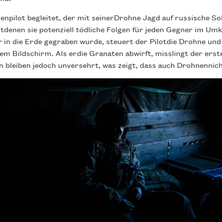
enpilot begleitet, der mit seinerDrohne Jagd auf russische S
tdenen sie potenziell tödliche Folgen für jeden Gegner im Um
r in die Erde gegraben wurde, steuert der Pilotdie Drohne und
em Bildschirm. Als erdie Granaten abwirft, misslingt der erste
ten bleiben jedoch unversehrt, was zeigt, dass auch Drohnennic