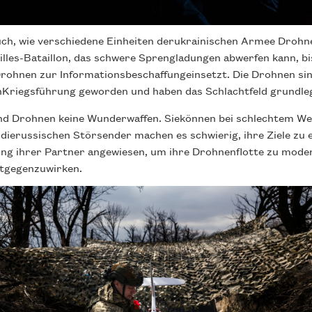
uch, wie verschiedene Einheiten derukrainischen Armee Drohne
lles-Bataillon, das schwere Sprengladungen abwerfen kann, bis
Drohnen zur Informationsbeschaffungeinsetzt. Die Drohnen sin
nKriegsführung geworden und haben das Schlachtfeld grundle
nd Drohnen keine Wunderwaffen. Siekönnen bei schlechtem We
ierussischen Störsender machen es schwierig, ihre Ziele zu e
ung ihrer Partner angewiesen, um ihre Drohnenflotte zu mode
tgegenzuwirken.