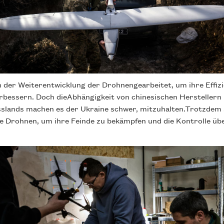
n der Weiterentwicklung der Drohnengearbeitet, um ihre Effiz
rbessern. Doch dieAbhängigkeit von chinesischen Herstellern 
slands machen es der Ukraine schwer, mitzuhalten.Trotzdem 
ie Drohnen, um ihre Feinde zu bekämpfen und die Kontrolle übe