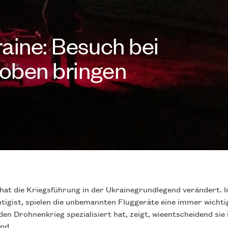
aine: Besuch bei
 oben bringen
hat die Kriegsführung in der Ukrainegrundlegend verändert. I
htigist, spielen die unbemannten Fluggeräte eine immer wichti
f den Drohnenkrieg spezialisiert hat, zeigt, wieentscheidend sie
nd.