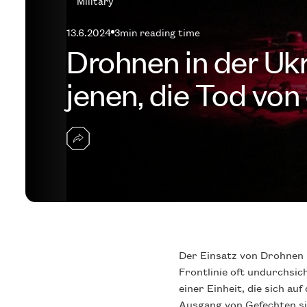
Military
13.6.2024
3
min reading time
Drohnen in der Ukr
jenen, die Tod von
Der Einsatz von Drohnen 
Frontlinie oft undurchsic
einer Einheit, die sich au
Ausgang von Gefechten si