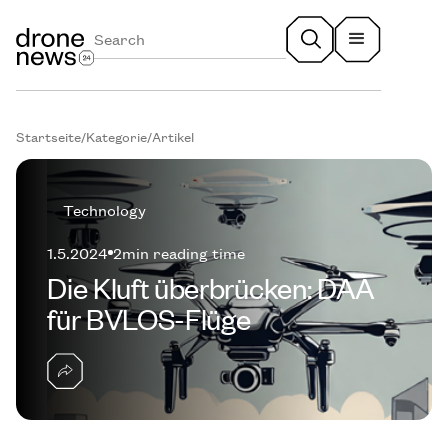
Startseite
/
Kategorie
/
Artikel
Technology
1.5.2024
2
min reading time
Die Kluft überbrücken: DAA
für BVLOS-Flüge