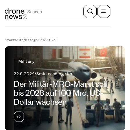
Startseite
/
Kategorie
/
Artikel
Military
22.5.2024
3
min reading time
Der Militär-MRO-Markt soll
bis 2028 auf 100 Mrd. US-
Dollar wachsen